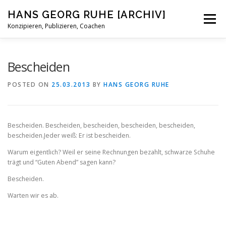
Skip
HANS GEORG RUHE [ARCHIV]
to
Menu
content
Konzipieren, Publizieren, Coachen
STATUS
BIOGRAFISCHES
BLOG
KONTAKT
Bescheiden
POSTED ON
25.03.2013
BY
HANS GEORG RUHE
Bescheiden. Bescheiden, bescheiden, bescheiden, bescheiden,
bescheiden.
Jeder weiß: Er ist bescheiden.
Warum eigentlich? Weil er seine Rechnungen bezahlt, schwarze Schuhe
trägt und “Guten Abend” sagen kann?
Bescheiden.
Warten wir es ab.