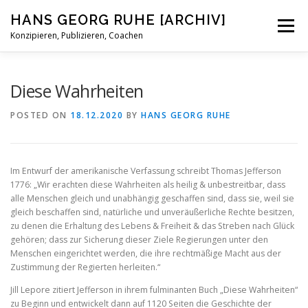
Skip
HANS GEORG RUHE [ARCHIV]
to
Menu
content
Konzipieren, Publizieren, Coachen
STATUS
BIOGRAFISCHES
BLOG
KONTAKT
Diese Wahrheiten
POSTED ON
18.12.2020
BY
HANS GEORG RUHE
Im Entwurf der amerikanische Verfassung schreibt Thomas Jefferson
1776: „Wir erachten diese Wahrheiten als heilig & unbestreitbar, dass
alle Menschen gleich und unabhängig geschaffen sind, dass sie, weil sie
gleich beschaffen sind, natürliche und unveräußerliche Rechte besitzen,
zu denen die Erhaltung des Lebens & Freiheit & das Streben nach Glück
gehören; dass zur Sicherung dieser Ziele Regierungen unter den
Menschen eingerichtet werden, die ihre rechtmäßige Macht aus der
Zustimmung der Regierten herleiten.“
Jill Lepore zitiert Jefferson in ihrem fulminanten Buch „Diese Wahrheiten“
zu Beginn und entwickelt dann auf 1120 Seiten die Geschichte der