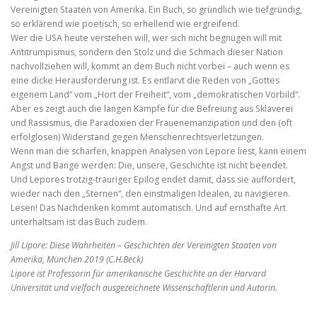
Vereinigten Staaten von Amerika. Ein Buch, so gründlich wie tiefgründig,
so erklärend wie poetisch, so erhellend wie ergreifend.
Wer die USA heute verstehen will, wer sich nicht begnügen will mit
Antitrumpismus, sondern den Stolz und die Schmach dieser Nation
nachvollziehen will, kommt an dem Buch nicht vorbei – auch wenn es
eine dicke Herausforderung ist. Es entlarvt die Reden von „Gottes
eigenem Land“ vom „Hort der Freiheit“, vom „demokratischen Vorbild“.
Aber es zeigt auch die langen Kämpfe für die Befreiung aus Sklaverei
und Rassismus, die Paradoxien der Frauenemanzipation und den (oft
erfolglosen) Widerstand gegen Menschenrechtsverletzungen.
Wenn man die scharfen, knappen Analysen von Lepore liest, kann einem
Angst und Bange werden: Die, unsere, Geschichte ist nicht beendet.
Und Lepores trotzig-trauriger Epilog endet damit, dass sie auffordert,
wieder nach den „Sternen“, den einstmaligen Idealen, zu navigieren.
Lesen! Das Nachdenken kommt automatisch. Und auf ernsthafte Art
unterhaltsam ist das Buch zudem.
Jill Lipore: Diese Wahrheiten – Geschichten der Vereinigten Staaten von
Amerika, München 2019 (C.H.Beck)
Lipore ist Professorin für amerikanische Geschichte an der Harvard
Universität und vielfach ausgezeichnete Wissenschaftlerin und Autorin.