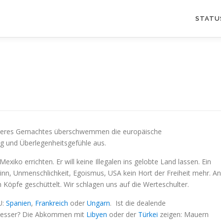
STATU
anderes Gemachtes überschwemmen die europäische
g und Überlegenheitsgefühle aus.
xiko errichten. Er will keine Illegalen ins gelobte Land lassen. Ein
n, Unmenschlichkeit, Egoismus, USA kein Hort der Freiheit mehr. An
öpfe geschüttelt. Wir schlagen uns auf die Werteschulter.
U:
Spanien
,
Frankreich
oder
Ungarn
. Ist die dealende
l besser? Die Abkommen mit
Libyen
oder der
Türkei
zeigen: Mauern