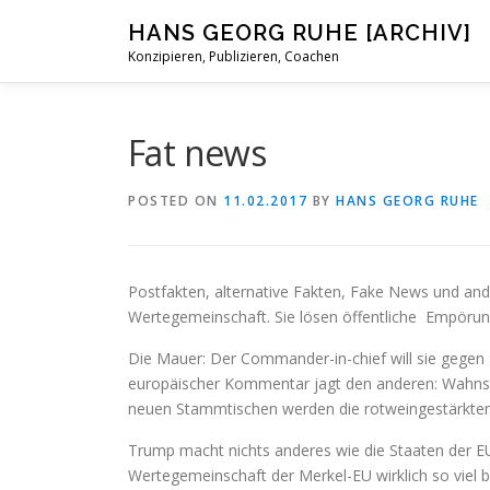
Skip
HANS GEORG RUHE [ARCHIV]
to
Konzipieren, Publizieren, Coachen
content
Fat news
POSTED ON
11.02.2017
BY
HANS GEORG RUHE
Postfakten, alternative Fakten, Fake News und 
Wertegemeinschaft. Sie lösen öffentliche Empörun
Die Mauer: Der Commander-in-chief will sie gegen Me
europäischer Kommentar jagt den anderen: Wahnsin
neuen Stammtischen werden die rotweingestärkten K
Trump macht nichts anderes wie die Staaten der E
Wertegemeinschaft der Merkel-EU wirklich so vie