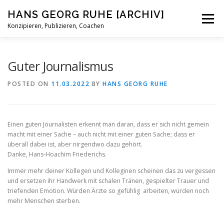
Skip
HANS GEORG RUHE [ARCHIV]
to
Menu
content
Konzipieren, Publizieren, Coachen
STATUS
BIOGRAFISCHES
BLOG
KONTAKT
Guter Journalismus
POSTED ON
11.03.2022
BY
HANS GEORG RUHE
Einen guten Journalisten erkennt man daran, dass er sich nicht gemein
macht mit einer Sache – auch nicht mit einer guten Sache; dass er
überall dabei ist, aber nirgendwo dazu gehört.
Danke, Hans-Hoachim Friederichs.
Immer mehr deiner Kollegen und Kolleginen scheinen das zu vergessen
und ersetzen ihr Handwerk mit schalen Tränen, gespielter Trauer und
triefenden Emotion. Würden Ärzte so gefühlig arbeiten, würden noch
mehr Menschen sterben.