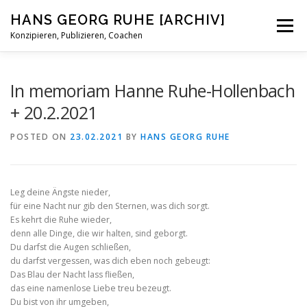
Skip
HANS GEORG RUHE [ARCHIV]
to
Menu
content
Konzipieren, Publizieren, Coachen
STATUS
BIOGRAFISCHES
BLOG
KONTAKT
In memoriam Hanne Ruhe-Hollenbach
+ 20.2.2021
POSTED ON
23.02.2021
BY
HANS GEORG RUHE
Leg deine Ängste nieder,
für eine Nacht nur gib den Sternen, was dich sorgt.
Es kehrt die Ruhe wieder,
denn alle Dinge, die wir halten, sind geborgt.
Du darfst die Augen schließen,
du darfst vergessen, was dich eben noch gebeugt:
Das Blau der Nacht lass fließen,
das eine namenlose Liebe treu bezeugt.
Du bist von ihr umgeben,