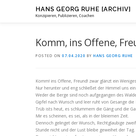
Skip
HANS GEORG RUHE [ARCHIV]
to
Konzipieren, Publizieren, Coachen
content
Komm, ins Offene, Fr
POSTED ON
07.04.2020
BY
HANS GEORG RUHE
Komm! ins Offene, Freund! zwar glänzt ein Wenige
Nur herunter und eng schließet der Himmel uns ein
Weder die Berge sind noch aufgegangen des Wald
Gipfel nach Wunsch und leer ruht von Gesange die 
Trüb ists heut, es schlummern die Gäng und die Gas
Mir es scheinen, es sei, als in der bleiernen Zeit.
Dennoch gelinget der Wunsch, Rechtglaubige zwei
Stunde
nicht und der Lust bleibe geweihet der Tag.