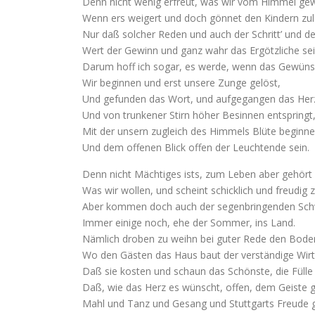
Denn nicht wenig erfreut, was wir vom Himmel ge
Wenn ers weigert und doch gönnet den Kindern zule
Nur daß solcher Reden und auch der Schritt’ und d
Wert der Gewinn und ganz wahr das Ergötzliche sei
Darum hoff ich sogar, es werde, wenn das Gewüns
Wir beginnen und erst unsere Zunge gelöst,
Und gefunden das Wort, und aufgegangen das Herz
Und von trunkener Stirn höher Besinnen entspringt
Mit der unsern zugleich des Himmels Blüte beginne
Und dem offenen Blick offen der Leuchtende sein.
Denn nicht Mächtiges ists, zum Leben aber gehört 
Was wir wollen, und scheint schicklich und freudig z
Aber kommen doch auch der segenbringenden Sc
Immer einige noch, ehe der Sommer, ins Land.
Nämlich droben zu weihn bei guter Rede den Bode
Wo den Gästen das Haus baut der verständige Wirt
Daß sie kosten und schaun das Schönste, die Fülle
Daß, wie das Herz es wünscht, offen, dem Geiste
Mahl und Tanz und Gesang und Stuttgarts Freude g