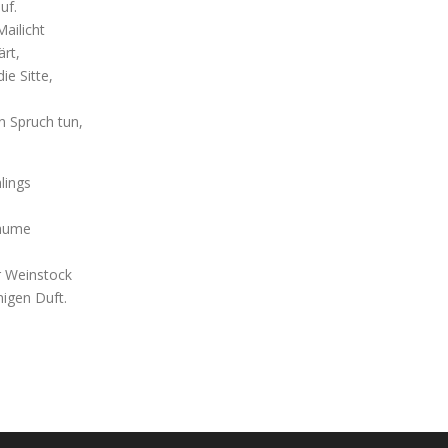
uf.
ailicht
ärt,
ie Sitte,
 Spruch tun,
lings
Bäume
r Weinstock
igen Duft.