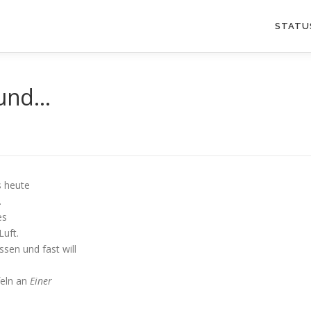
STATU
eund…
s heute
.
es
Luft.
sen und fast will
feln an
Einer