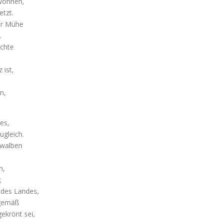
wonnen,
tzt.
er Mühe
.
chte
 ist,
,
n,
es,
ugleich.
hwalben
n,
;
 des Landes,
 gemäß
ekrönt sei,