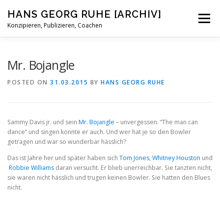
Skip
HANS GEORG RUHE [ARCHIV]
to
Menu
content
Konzipieren, Publizieren, Coachen
STATUS
BIOGRAFISCHES
BLOG
KONTAKT
Mr. Bojangle
POSTED ON
31.03.2015
BY
HANS GEORG RUHE
Sammy Davis jr. und sein
Mr. Bojangle
– unvergessen. “The man can
dance” und singen konnte er auch. Und wer hat je so den Bowler
getragen und war so wunderbar hässlich?
Das ist Jahre her und später haben sich
Tom Jones
,
Whitney Houston
und
Robbie Williams
daran versucht. Er blieb unerreichbar. Sie tanzten nicht,
sie waren nicht hässlich und trugen keinen Bowler. Sie hatten den Blues
nicht.