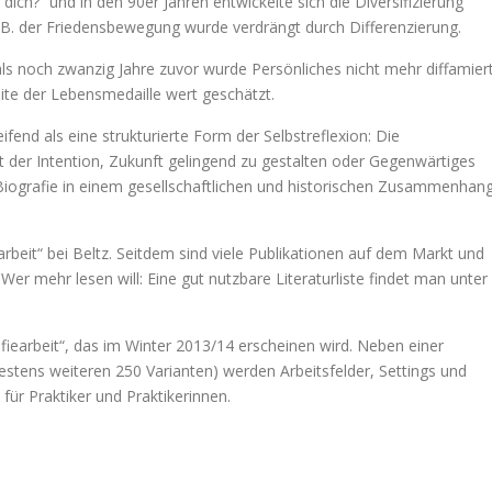
ich?“ und in den 90er Jahren entwickelte sich die Diversifizierung
 z.B. der Friedensbewegung wurde verdrängt durch Differenzierung.
 als noch zwanzig Jahre zuvor wurde Persönliches nicht mehr diffamier
eite der Lebensmedaille wert geschätzt.
eifend als eine strukturierte Form der Selbstreflexion: Die
t der Intention, Zukunft gelingend zu gestalten oder Gegenwärtiges
e Biografie in einem gesellschaftlichen und historischen Zusammenhan
beit“ bei Beltz. Seitdem sind viele Publikationen auf dem Markt und
er mehr lesen will: Eine gut nutzbare Literaturliste findet man unter
earbeit“, das im Winter 2013/14 erscheinen wird. Neben einer
ens weiteren 250 Varianten) werden Arbeitsfelder, Settings und
für Praktiker und Praktikerinnen.