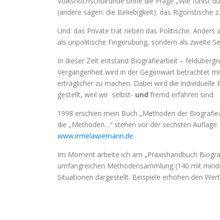
Volkshochschulrunde ohne die Frage „Wie fühlst du d
(andere sagen: die Beliebigkeit): das Rigoristische
Und: das Private trat neben das Politische. Anders
als unpolitische Fingerübung, sondern als zweite S
In dieser Zeit entstand Biografiearbeit – feldübergr
Vergangenheit wird in der Gegenwart betrachtet mi
erträglicher zu machen. Dabei wird die individuell
gestellt, weil wir selbst-
und
fremd erfahren sind.
1998 erschien mein Buch „Methoden der Biografiear
die „Methoden…“ stehen vor der sechsten Auflage. W
www.irmelawiemann.de
Im Moment arbeite ich am „Praxishandbuch Biografi
umfangreichen Methodensammlung (140 mit mindest
Situationen dargestellt. Beispiele erhöhen den Wert 