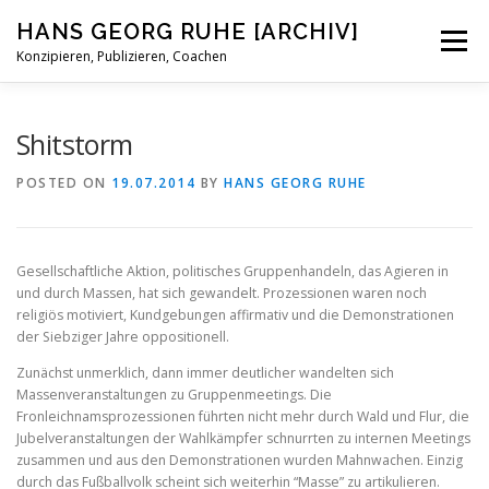
Skip
HANS GEORG RUHE [ARCHIV]
to
Menu
content
Konzipieren, Publizieren, Coachen
STATUS
BIOGRAFISCHES
BLOG
KONTAKT
Shitstorm
POSTED ON
19.07.2014
BY
HANS GEORG RUHE
Gesellschaftliche Aktion, politisches Gruppenhandeln, das Agieren in
und durch Massen, hat sich gewandelt. Prozessionen waren noch
religiös motiviert, Kundgebungen affirmativ und die Demonstrationen
der Siebziger Jahre oppositionell.
Zunächst unmerklich, dann immer deutlicher wandelten sich
Massenveranstaltungen zu Gruppenmeetings. Die
Fronleichnamsprozessionen führten nicht mehr durch Wald und Flur, die
Jubelveranstaltungen der Wahlkämpfer schnurrten zu internen Meetings
zusammen und aus den Demonstrationen wurden Mahnwachen. Einzig
durch das Fußballvolk scheint sich weiterhin “Masse” zu artikulieren.