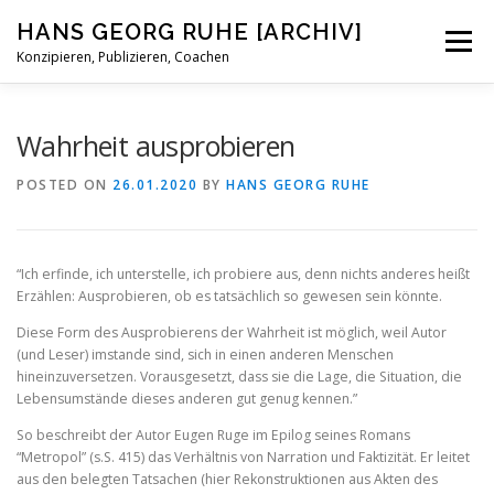
Skip
HANS GEORG RUHE [ARCHIV]
to
Menu
content
Konzipieren, Publizieren, Coachen
STATUS
BIOGRAFISCHES
BLOG
KONTAKT
Wahrheit ausprobieren
POSTED ON
26.01.2020
BY
HANS GEORG RUHE
“Ich erfinde, ich unterstelle, ich probiere aus, denn nichts anderes heißt
Erzählen: Ausprobieren, ob es tatsächlich so gewesen sein könnte.
Diese Form des Ausprobierens der Wahrheit ist möglich, weil Autor
(und Leser) imstande sind, sich in einen anderen Menschen
hineinzuversetzen. Vorausgesetzt, dass sie die Lage, die Situation, die
Lebensumstände dieses anderen gut genug kennen.”
So beschreibt der Autor Eugen Ruge im Epilog seines Romans
“Metropol” (s.S. 415) das Verhältnis von Narration und Faktizität. Er leitet
aus den belegten Tatsachen (hier Rekonstruktionen aus Akten des